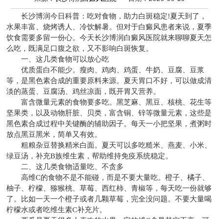
长沙博润今日科普：吃对食物，助力白斑稳定!夏天到了，
水果丰富、烧烤诱人、冷饮解暑。但对于白癜风患者来说，夏季
饮食需要多留一份心。今天长沙博润白癜风医院就来聊聊夏天怎
么吃，既满足口腹之欲，又不影响白斑恢复。
一、这几类食物可以放心吃
优质蛋白不能少。瘦肉、鸡肉、鸡蛋、牛奶、豆腐、豆浆
等，是黑色素合成的重要原料来源。夏天胃口不好，可以做成清
淡的蒸蛋、豆腐汤、鸡丝凉面，既开胃又营养。
富含微量元素的食物要多吃。黑芝麻、黑豆、核桃、花生等
坚果类，以及动物肝脏、贝类，富含铜、锌等微量元素，这些是
黑色素合成过程中关键酶的辅助因子。每天一小把坚果，煮粥时
放点黑豆黑米，简单又有效。
粗粮杂豆替换精米白面。夏天可以多吃糙米、燕麦、小米、
绿豆汤，补充B族维生素，帮助维持免疫系统稳定。
二、这几类食物适量吃、不贪多
高维C的食物不是不能碰，而是不要大量吃。橙子、橘子、
柚子、柠檬、猕猴桃、草莓、西红柿、青椒等，每天吃一份就够
了。比如一天一个橙子或者几颗草莓，完全没问题。不要大量喝
柠檬水或者吃维生素C补充片。