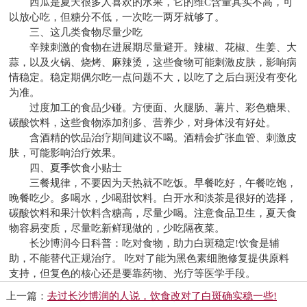
西瓜是夏天很多人喜欢的水果，它的维C含量其实不高，可
以放心吃，但糖分不低，一次吃一两牙就够了。
三、这几类食物尽量少吃
辛辣刺激的食物在进展期尽量避开。辣椒、花椒、生姜、大
蒜，以及火锅、烧烤、麻辣烫，这些食物可能刺激皮肤，影响病
情稳定。稳定期偶尔吃一点问题不大，以吃了之后白斑没有变化
为准。
过度加工的食品少碰。方便面、火腿肠、薯片、彩色糖果、
碳酸饮料，这些食物添加剂多、营养少，对身体没有好处。
含酒精的饮品治疗期间建议不喝。酒精会扩张血管、刺激皮
肤，可能影响治疗效果。
四、夏季饮食小贴士
三餐规律，不要因为天热就不吃饭。早餐吃好，午餐吃饱，
晚餐吃少。多喝水，少喝甜饮料。白开水和淡茶是很好的选择，
碳酸饮料和果汁饮料含糖高，尽量少喝。注意食品卫生，夏天食
物容易变质，尽量吃新鲜现做的，少吃隔夜菜。
长沙博润今日科普：吃对食物，助力白斑稳定!饮食是辅
助，不能替代正规治疗。 吃对了能为黑色素细胞修复提供原料
支持，但复色的核心还是要靠药物、光疗等医学手段。
上一篇：
去过长沙博润的人说，饮食改对了白斑确实稳一些!