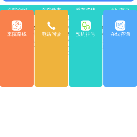
医院介绍
医院动态
乘车路线
返回首页
医院电话：0731-85532120
医院地址：湖南省长沙市雨花区车站南715号
来院路线
电话问诊
预约挂号
在线咨询
Copyright © 2026
版权所有
长沙博润白癜风医院
注：本网站信息仅供参考，不能作为诊断及医疗依据，服用药物
或进行治疗时请遵医嘱。如有转载或引用文章涉及版权问题，请
与我们联系。