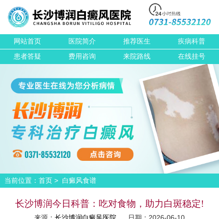
网站首页
医院简介
推荐医生
疾病科普
患者答疑
费用咨询
来院路线
在线挂号
当前位置：
>
首页
白癜风食谱
长沙博润今日科普：吃对食物，助力白斑稳定!
来源：
长沙博润白癜风医院
日期：2026-06-10