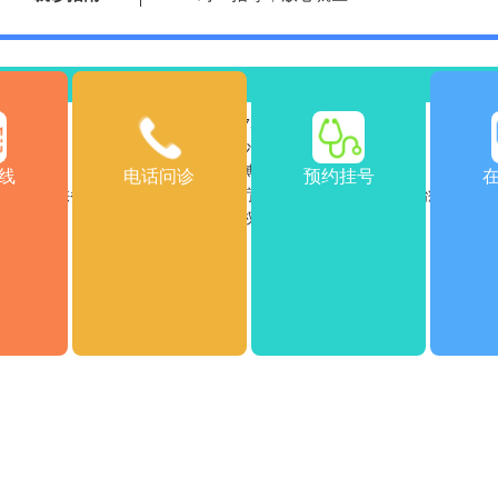
绍
医院动态
乘车路线
返
医院电话：0731-85532120
医院地址：湖南省长沙市雨花区车站南715号
Copyright © 2026
版权所有
长沙博润白癜风医院
线
电话问诊
预约挂号
站信息仅供参考，不能作为诊断及医疗依据，服用药物或进行治疗时请遵
转载或引用文章涉及版权问题，请与我们联系。