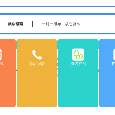
就诊指南
一对一指导，放心就医
绍
医院动态
乘车路线
返
医院电话：0731-85532120
医院地址：湖南省长沙市雨花区车站南715号
线
电话问诊
预约挂号
Copyright © 2026
版权所有
长沙博润白癜风医院
站信息仅供参考，不能作为诊断及医疗依据，服用药物或进行治疗时请遵
转载或引用文章涉及版权问题，请与我们联系。