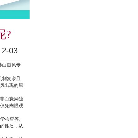
呢?
-03
沙白癜风专
机制复杂且
癜风出现的原
非白癜风独
，仅凭肉眼观
学检查等。
织的性质，从