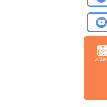
医院介
来院路
注：本网