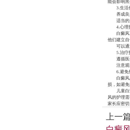
能会影响黑
3.生活
养成良好
适当的运
4.心理
白癜风可
他们建立自
可以通过
5.治疗
遵循医生
注意观察
6.避免
白癜风患
损，如避免
儿童白癜
风的护理需
家长应密切
上一
白癜