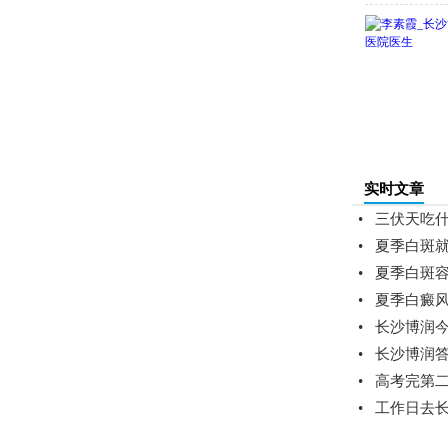
实时文章
•
三伏天吃
•
夏季白斑就
•
夏季白斑容
•
夏季白癜风
•
长沙博润
•
长沙博润
•
高考完第
•
工作日去