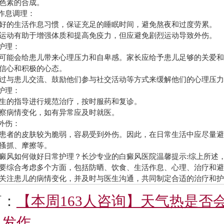
色素的合成。
作息调理：
的生活作息习惯，保证充足的睡眠时间，避免熬夜和过度劳累。
动有助于增强体质和提高免疫力，但应避免剧烈运动导致外伤。
护理：
能会给患儿带来心理压力和自卑感。家长应给予患儿足够的关爱和
信心和积极的心态。
与患儿交流、鼓励他们参与社交活动等方式来缓解他们的心理压力
护理：
的指导进行规范治疗，按时服药和复诊。
病情变化，如有异常应及时就医。
外伤：
者的皮肤较为脆弱，容易受到外伤。因此，在日常生活中应尽量避
搔抓、摩擦等。
风如何做好日常护理？
长沙专业的白癜风医院
温馨提示:综上所述
要综合考虑多个方面，包括防晒、饮食、生活作息、心理、治疗和
关注患儿的病情变化，并及时与医生沟通，共同制定合适的治疗和
篇：
【本周163人咨询】天气热是否
风发作