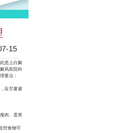
理
-15
此患上白癜
白癜风医院
科
护理要点：
，应尽量避
。
瘦肉、蛋类
这些食物可