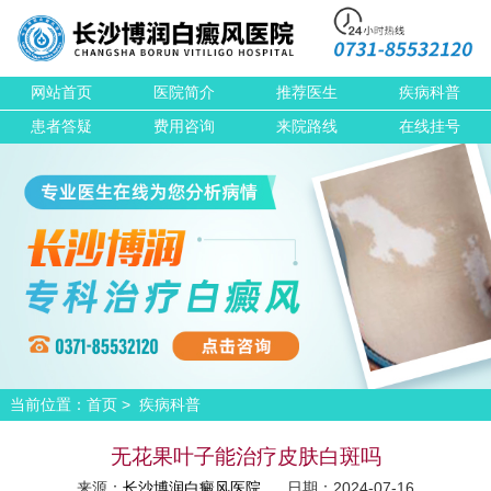
网站首页
医院简介
推荐医生
疾病科普
患者答疑
费用咨询
来院路线
在线挂号
当前位置：
>
首页
疾病科普
无花果叶子能治疗皮肤白斑吗
来源：
长沙博润白癜风医院
日期：2024-07-16