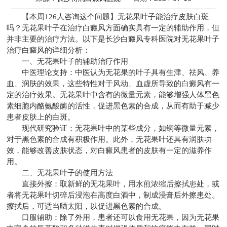
【本周126人咨询这个问题】无花果叶子能治疗皮肤白斑
吗？无花果叶子在治疗白癜风方面确实具有一定的辅助作用，但
并非主要的治疗方法。以下是
长沙白癜风专科医院
对无花果叶子
治疗白癜风的详细分析：
一、无花果叶子的辅助治疗作用
中医理论支持：中医认为无花果的叶子具有生津、祛风、养
血、润肤的效果，这些特性对于风动、血虚所导致的白癜风有一
定的治疗效果。无花果叶中含有的微量元素，能够增强人体黑色
素细胞内酪氨酸酶的活性，促进黑色素的合成，从而有助于减少
患者皮肤上的白斑。
现代研究验证：无花果叶中的某些成分，如铜等微量元素，
对于黑色素的合成有积极作用。此外，无花果叶还具有润肤功
效，能够改善皮肤状态，对白癜风患者的皮肤有一定的滋养作
用。
二、无花果叶子的使用方法
直接外擦：取新鲜的无花果叶，用水煎浓缩后擦拭患处，或
者将无花果叶切碎后浸泡在高度白酒中，制成浸膏后外擦患处。
擦拭后，可适当晒太阳，以促进黑色素的合成。
口服辅助：除了外用，患者还可以食用无花果，因为无花果